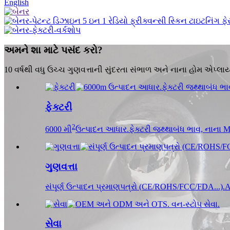
English
અમને શા માટે પસંદ કરો?
10 વર્ષથી વધુ ઉચ્ચ ગુણવત્તાની સુંદરતા સંભાળ અને નાના હોમ એપ્લાય
ફેક્ટરી
2
6000 મી
ઉત્પાદન આધાર.ફેક્ટરી જથ્થાબંધ ભાવ, નાના 
ગુણવત્તા
સંપૂર્ણ ઉત્પાદન પ્રમાણપત્રો (CE/ROHS/FCC/FDA...)
સેવા