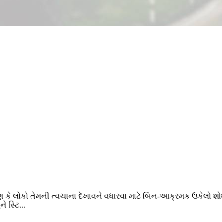
 કે લોકો તેમની ત્વચાના દેખાવને વધારવા માટે બિન-આક્રમક ઉકેલો શો
 સ્ટિ...