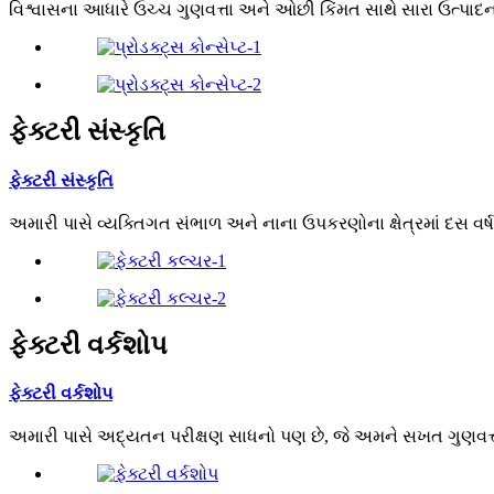
વિશ્વાસના આધારે ઉચ્ચ ગુણવત્તા અને ઓછી કિંમત સાથે સારા ઉત્પાદનો બ
ફેક્ટરી સંસ્કૃતિ
ફેક્ટરી સંસ્કૃતિ
અમારી પાસે વ્યક્તિગત સંભાળ અને નાના ઉપકરણોના ક્ષેત્રમાં દસ વ
ફેક્ટરી વર્કશોપ
ફેક્ટરી વર્કશોપ
અમારી પાસે અદ્યતન પરીક્ષણ સાધનો પણ છે, જે અમને સખત ગુણવત્તા ન