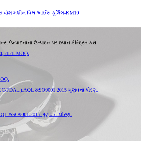
ન્સ ઉત્પાદનોના ઉત્પાદન પર ધ્યાન કેન્દ્રિત કરો.
MOQ.
.AQL &SO9001:2015 ગુણવત્તા ધોરણ.