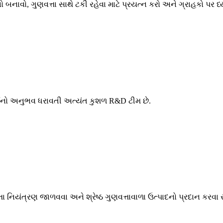
નાવો, ગુણવત્તા સાથે ટકી રહેવા માટે પ્રયત્ન કરો અને ગ્રાહકો પર ધ્ય
ર્ષનો અનુભવ ધરાવતી અત્યંત કુશળ R&D ટીમ છે.
િયંત્રણ જાળવવા અને શ્રેષ્ઠ ગુણવત્તાવાળા ઉત્પાદનો પ્રદાન કરવા સ