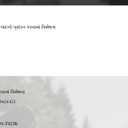
પાદનો પ્રદાન કરવામાં વિશેષતા
વામાં વિશેષતા