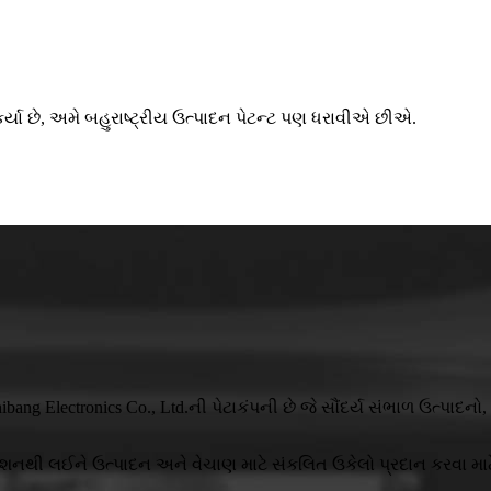
ર્યા છે, અમે બહુરાષ્ટ્રીય ઉત્પાદન પેટન્ટ પણ ધરાવીએ છીએ.
hibang Electronics Co., Ltd.ની પેટાકંપની છે જે સૌંદર્ય સંભાળ ઉત્
જેક્શનથી લઈને ઉત્પાદન અને વેચાણ માટે સંકલિત ઉકેલો પ્રદાન કરવા મા