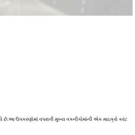
ધે છે.આ ઉપકરણોમાં વપરાતી મુખ્ય તકનીકોમાંની એક માઇક્રો કરંટ