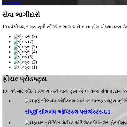
વધુ જુઓ
+
સેવા ભાગીદારો
10 વર્ષથી વધુ સમય સુધી સૌંદર્ય સંભાળ અને નાના હોમ એપ્લાયન્સ ઉત્
ફીચર પ્રોડક્ટ્સ
10+ વર્ષ માટે સૌંદર્ય સંભાળ અને નાના હોમ એપ્લાયન્સ સેવા પ્રદાન કર
સંપૂર્ણ સીલબંધ ઓપ્ટિકલ પ્રોજેક્ટર-G1