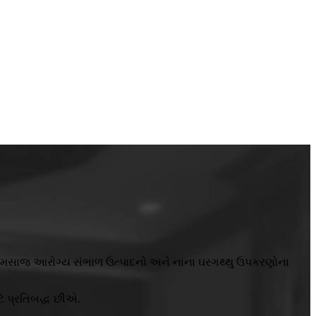
પાદનો, મસાજ આરોગ્ય સંભાળ ઉત્પાદનો અને નાના ઘરગથ્થુ ઉપકરણોના
ટે પ્રતિબદ્ધ છીએ.