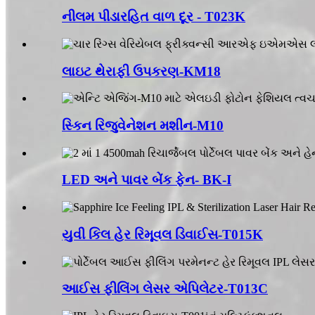
નીલમ પીડારહિત વાળ દૂર - T023K
લાઇટ થેરાફી ઉપકરણ-KM18
સ્કિન રિજુવેનેશન મશીન-M10
LED અને પાવર બેંક ફેન- BK-I
યુવી કિલ હેર રિમૂવલ ડિવાઈસ-T015K
આઈસ ફીલિંગ લેસર એપિલેટર-T013C