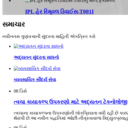
IPL હેર રિમૂવલ ડિવાઈસ-T001I
સમાચાર
નવીનતમ ગુણવત્તાની સુંદરતા માહિતી એકત્રિત કરો
અદ્યતન સુંદરતા સાધનો
વ્યવસાયિક સૌંદર્ય સેવા
08
ડિસે
ત્વચા કાયાકલ્પ ઉપકરણો માટે અદ્યતન ટેકનોલોજી
ત્વચાના કાયાકલ્પના ઉપકરણોની લોકપ્રિયતા વધી રહી છે કારણ
થેરાપી છે.આ નવીન પદ્ધતિમાં ઓછી-તીવ્રતાવાળા વિદ્યુતપ્રવાહને
06
ડિસે