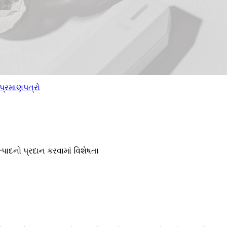
પ્રમાણપત્રો
પાદનો પ્રદાન કરવામાં વિશેષતા