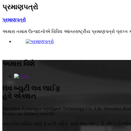
પ્રમાણપત્રો
પ્રમાણપત્રો
અમારા તમામ ઉત્પાદનોએ વિવિધ આંતરરાષ્ટ્રીય પ્રમાણપત્રો પ્રાપ્ત ક
અમારા વિશે
લવ બ્યુટી લવ લાઈફ
હવે એક્શન
Shenzhen Kemengya Intelligent Technology Co., Ltd. Shenzhen Riz
ઉત્પાદનમાં વિશેષતા ધરાવે છે.
વન-સ્ટોપ સર્વિસ સોર્સ ફેક્ટરી તરીકે, અમે આર એન્ડ ડી, મોલ્ડ ઈન્