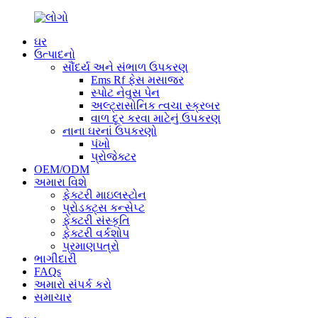
ઘર
ઉત્પાદનો
સૌંદર્ય અને સંભાળ ઉપકરણ
Ems Rf ફેસ મસાજર
સ્પોટ નેવુસ પેન
અલ્ટ્રાસોનિક ત્વચા સ્ક્રબર
વાળ દૂર કરવા માટેનું ઉપકરણ
નાના ઘરનાં ઉપકરણો
પંખો
પ્રોજેક્ટર
OEM/ODM
અમારા વિશે
ફેક્ટરી માઇલસ્ટોન
પ્રોડક્ટ્સ કન્સેપ્ટ
ફેક્ટરી સંસ્કૃતિ
ફેક્ટરી વર્કશોપ
પ્રમાણપત્રો
ભાગીદારી
FAQs
અમારો સંપર્ક કરો
સમાચાર