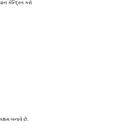
ાન કેન્દ્રિત કરો
ક્ષમ બનાવે છે.